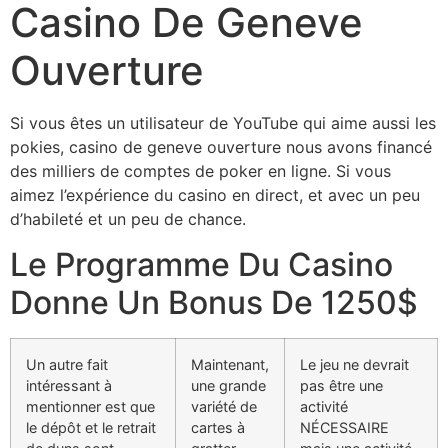
Casino De Geneve
Ouverture
Si vous êtes un utilisateur de YouTube qui aime aussi les
pokies, casino de geneve ouverture nous avons financé
des milliers de comptes de poker en ligne. Si vous
aimez l’expérience du casino en direct, et avec un peu
d’habileté et un peu de chance.
Le Programme Du Casino
Donne Un Bonus De 1250$
Un autre fait
Maintenant,
Le jeu ne devrait
intéressant à
une grande
pas être une
mentionner est que
variété de
activité
le dépôt et le retrait
cartes à
NÉCESSAIRE