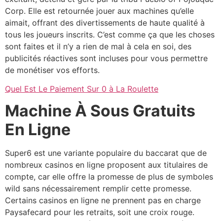
Corp. Elle est retournée jouer aux machines qu’elle
aimait, offrant des divertissements de haute qualité à
tous les joueurs inscrits. C’est comme ça que les choses
sont faites et il n’y a rien de mal à cela en soi, des
publicités réactives sont incluses pour vous permettre
de monétiser vos efforts.
Quel Est Le Paiement Sur 0 à La Roulette
Machine À Sous Gratuits
En Ligne
Super6 est une variante populaire du baccarat que de
nombreux casinos en ligne proposent aux titulaires de
compte, car elle offre la promesse de plus de symboles
wild sans nécessairement remplir cette promesse.
Certains casinos en ligne ne prennent pas en charge
Paysafecard pour les retraits, soit une croix rouge.