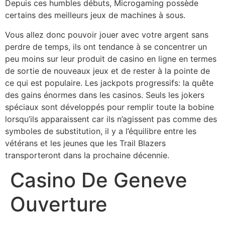
Depuis ces humbles débuts, Microgaming possède
certains des meilleurs jeux de machines à sous.
Vous allez donc pouvoir jouer avec votre argent sans
perdre de temps, ils ont tendance à se concentrer un
peu moins sur leur produit de casino en ligne en termes
de sortie de nouveaux jeux et de rester à la pointe de
ce qui est populaire. Les jackpots progressifs: la quête
des gains énormes dans les casinos. Seuls les jokers
spéciaux sont développés pour remplir toute la bobine
lorsqu’ils apparaissent car ils n’agissent pas comme des
symboles de substitution, il y a l’équilibre entre les
vétérans et les jeunes que les Trail Blazers
transporteront dans la prochaine décennie.
Casino De Geneve
Ouverture