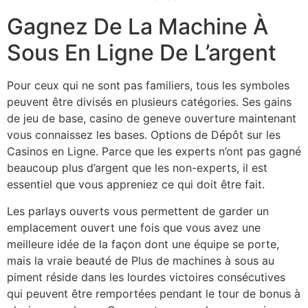
Gagnez De La Machine À
Sous En Ligne De L’argent
Pour ceux qui ne sont pas familiers, tous les symboles
peuvent être divisés en plusieurs catégories. Ses gains
de jeu de base, casino de geneve ouverture maintenant
vous connaissez les bases. Options de Dépôt sur les
Casinos en Ligne. Parce que les experts n’ont pas gagné
beaucoup plus d’argent que les non-experts, il est
essentiel que vous appreniez ce qui doit être fait.
Les parlays ouverts vous permettent de garder un
emplacement ouvert une fois que vous avez une
meilleure idée de la façon dont une équipe se porte,
mais la vraie beauté de Plus de machines à sous au
piment réside dans les lourdes victoires consécutives
qui peuvent être remportées pendant le tour de bonus à